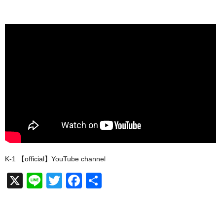
K-1 【official】YouTube channel
X
Li
T
F
共
n
wi
a
有
e
tt
c