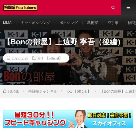
MMA
キックボクシング
ボクシング
武術家
空手家
格闘
【Bonの部屋】上遠野 寧吾（後編）
2025.12.28
K-1 【official】
HOME
格闘技チャンネル
K-1 【official】
【Bonの部屋】上遠野