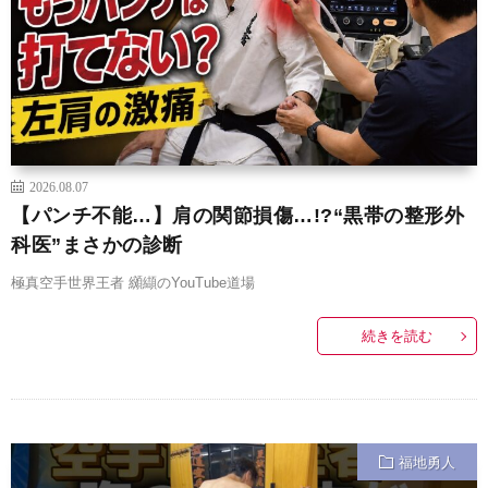
2026.08.07
【パンチ不能…】肩の関節損傷…!?“黒帯の整形外
科医”まさかの診断
極真空手世界王者 纐纈のYouTube道場
続きを読む
福地勇人