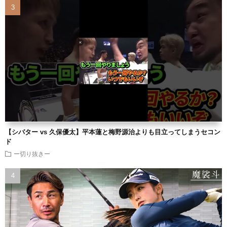
【シバター vs 久保優太】平本蓮と梅野源治よりも目立ってしまうセコン
ド
ー切り抜きー