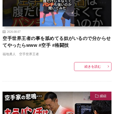
2026.08.07
空手世界王者の事を舐めてる奴がいるので分からせ
てやったらwww #空手 #格闘技
福地勇人 空手世界王者
続きを読む
纐纈