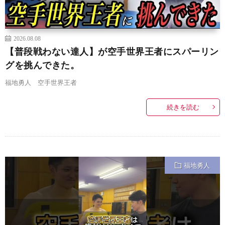
2026.08.08
【普段戦わない達人】が空手世界王者にスパーリン
グを挑んできた。
福地勇人 空手世界王者
続きを読む
福地勇人