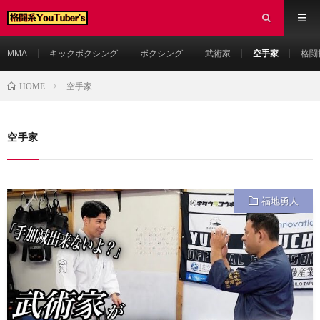
MMA
キックボクシング
ボクシング
武術家
空手家
格闘
HOME
空手家
空手家
福地勇人