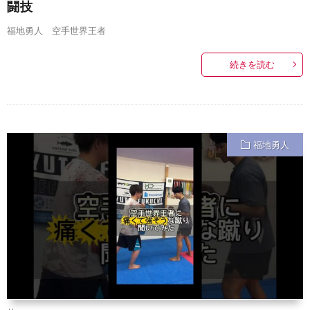
闘技
福地勇人 空手世界王者
続きを読む
福地勇人