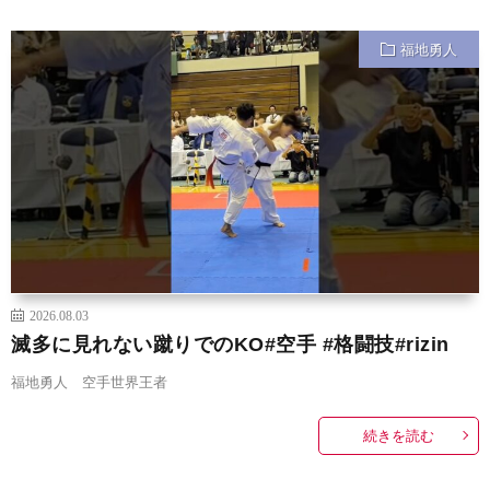
福地勇人
2026.08.03
滅多に見れない蹴りでのKO#空手 #格闘技#rizin
福地勇人 空手世界王者
続きを読む