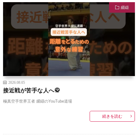
纐纈
2026.08.05
接近戦が苦手な人へ🥋
極真空手世界王者 纐纈のYouTube道場
続きを読む