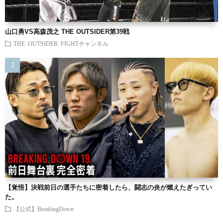
山口勇VS高森茂之 THE OUTSIDER第39戦
THE OUTSIDER FIGHTチャンネル
【覚悟】決戦前日の選手たちに密着したら、闘志の炎が燃えたぎってい
た。
【公式】BreakingDown