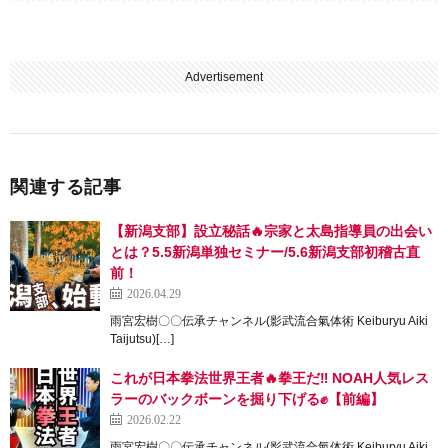
Advertisement
関連する記事
【新潟支部】設立秘話🔥宗家と太島指導員の出会い
とは？5.5新潟単独セミナー/5.6新潟支部初稽古直
前！
2026.04.29
雨宮宏樹〇〇伝承チャンネル(影武流合氣体術 Keiburyu Aiki
Taijutsu)[…]
これが日本拳法世界王者🔥拳王だ‼︎ NOAH人気レス
ラーのバックボーンを掘り下げる✊【前編】
2026.02.22
雨宮宏樹〇〇伝承チャンネル(影武流合氣体術 Keiburyu Aiki