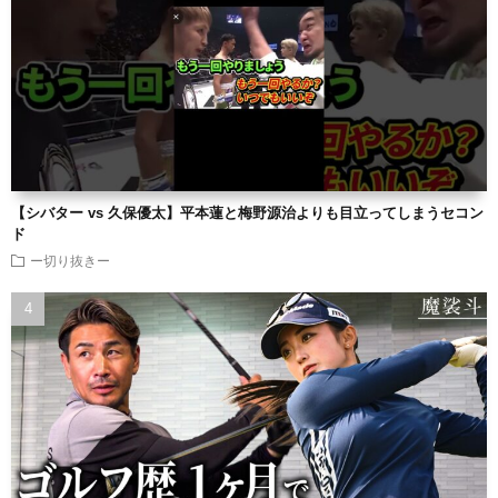
【シバター vs 久保優太】平本蓮と梅野源治よりも目立ってしまうセコン
ド
ー切り抜きー