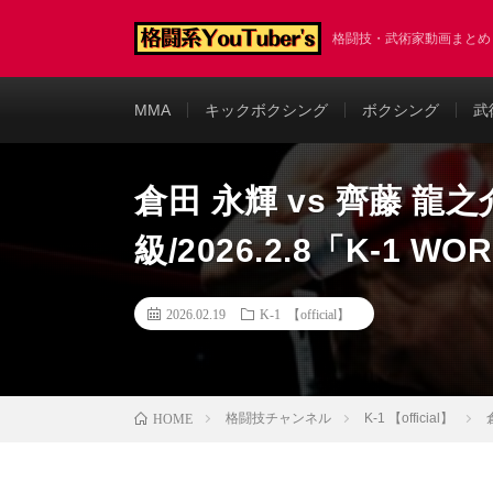
格闘技・武術家動画まと
MMA
キックボクシング
ボクシング
武
倉田 永輝 vs 齊藤 龍之
級/2026.2.8「K-1 WO
2026.02.19
K-1 【official】
格闘技チャンネル
K-1 【official】
HOME