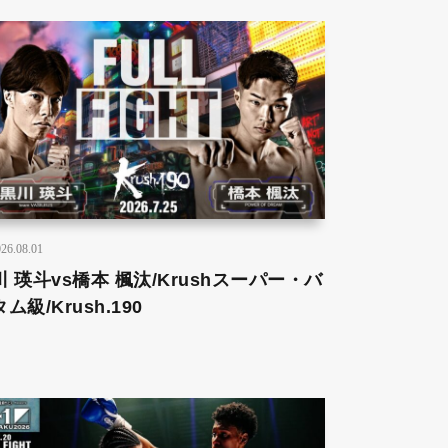
26.08.01
川 瑛斗vs橋本 楓汰/Krushスーパー・バ
ム級/Krush.190