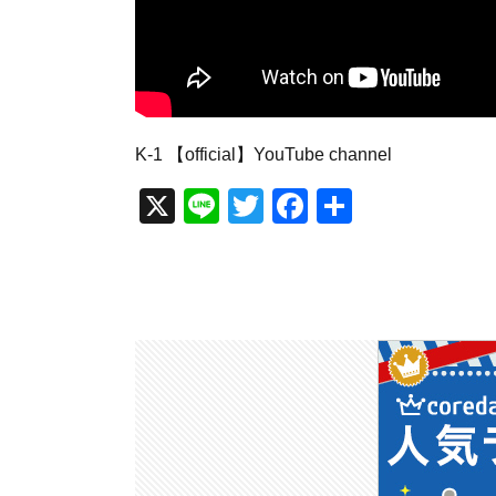
K-1 【official】YouTube channel
X
Li
T
F
共
n
wi
a
有
e
tt
c
er
e
b
o
o
k