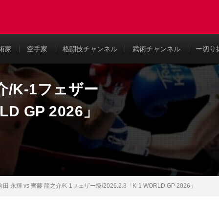
め
術家
空手家
格闘技チャンネル
武術チャンネル
ー切り
介/K-1フェザー
RLD GP 2026」
倉田 永輝 vs 齊藤 龍之介/K-1フェザー級/2026.2.8「K-1 WORLD GP 2026」