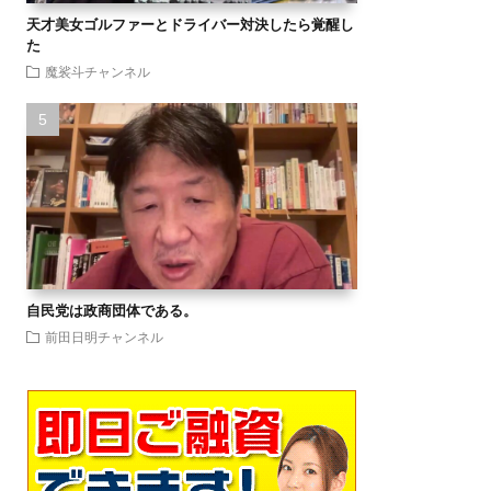
天才美女ゴルファーとドライバー対決したら覚醒し
た
魔裟斗チャンネル
自民党は政商団体である。
前田日明チャンネル