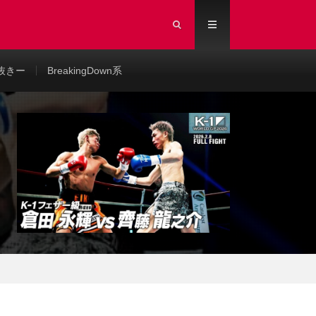
抜きー
BreakingDown系