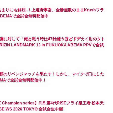
！あまりにも鮮烈..！上遠野寧吾、全勝無敗のままKrushフラ
3】ABEMAで全試合無料配信中
彌に対して「俺と戦う時は47針縫うほどドデカイ肘のタト
 LANDMARK 13 in FUKUOKA ABEMA PPVで全試
が悲願のリベンジマッチを果たす！しかし、マイクで口にした
BEMAで全試合無料配信中！
ampion series】#15 第4代RISEフライ級王者 松本天
 WS 2026 TOKYO 全試合生中継