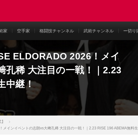
め
術家
空手家
格闘技チャンネル
武術チャンネル
ー切り
E ELDORADO 2026！メイ
孔稀 大注目の一戦！｜2.23
無料生中継！
式】
026！メインイベントの志朗vs大﨑孔稀 大注目の一戦！｜2.23 RISE 196 ABEMA無