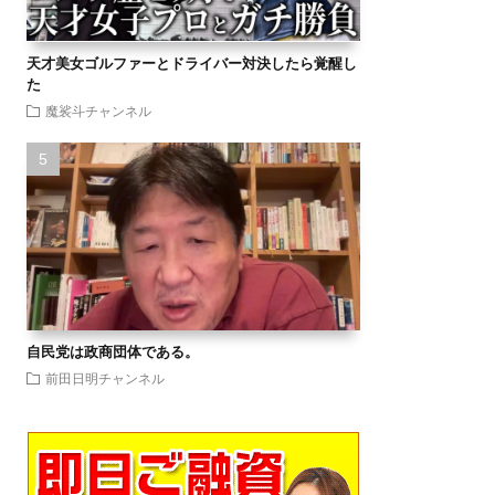
天才美女ゴルファーとドライバー対決したら覚醒し
た
魔裟斗チャンネル
自民党は政商団体である。
前田日明チャンネル