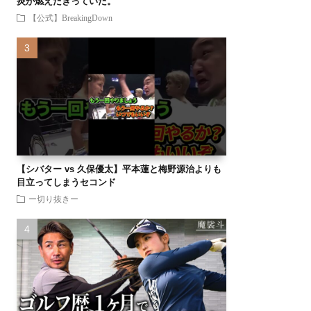
炎が燃えたぎっていた。
【公式】BreakingDown
【シバター vs 久保優太】平本蓮と梅野源治よりも
目立ってしまうセコンド
ー切り抜きー