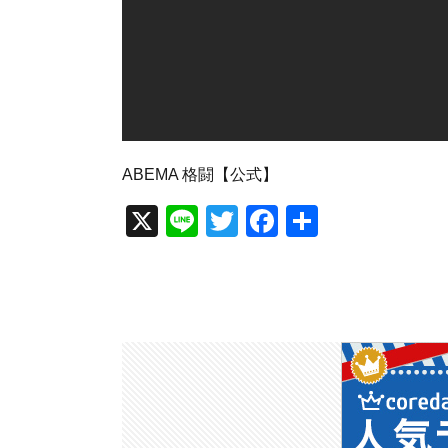
ABEMA 格闘【公式】
X
Li
T
F
共
n
wi
a
有
e
tt
c
er
e
b
o
o
k