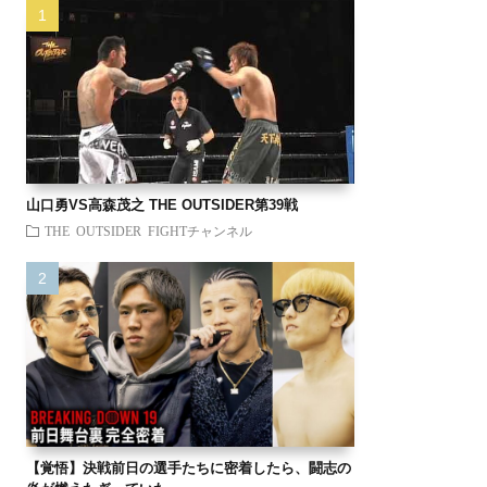
山口勇VS高森茂之 THE OUTSIDER第39戦
THE OUTSIDER FIGHTチャンネル
【覚悟】決戦前日の選手たちに密着したら、闘志の