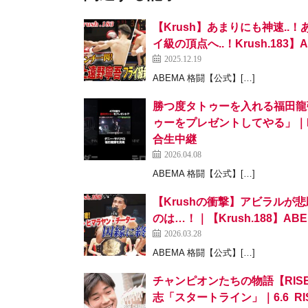
【Krush】あまりにも神速..
イ級の頂点へ..！Krush.18
2025.12.19
ABEMA 格闘【公式】[…]
勝つ度タトゥーを入れる福田龍
ゥーをプレゼントしてやる」｜RIZIN
合生中継
2026.04.08
ABEMA 格闘【公式】[…]
【Krushの衝撃】アビラル
のは…！｜【Krush.188】A
2026.03.28
ABEMA 格闘【公式】[…]
チャンピオンたちの物語【RISE Ch
志「スタートライン」｜6.6 RISE