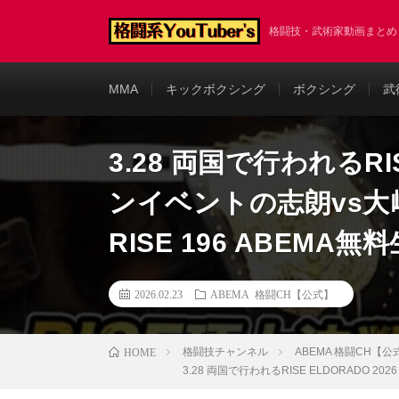
格闘技・武術家動画まと
MMA
キックボクシング
ボクシング
武
3.28 両国で行われるRIS
ンイベントの志朗vs大﨑
RISE 196 ABEMA
2026.02.23
ABEMA 格闘CH【公式】
格闘技チャンネル
ABEMA 格闘CH【公
HOME
3.28 両国で行われるRISE ELDORADO 2