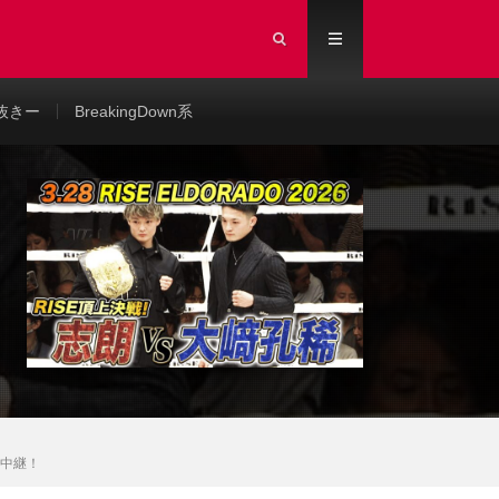
抜きー
BreakingDown系
料生中継！