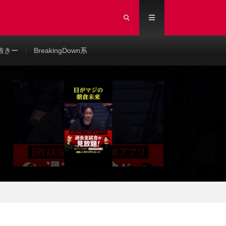
抜きー
BreakingDown系