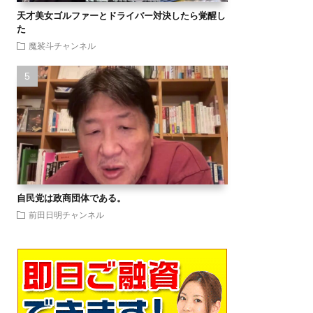
天才美女ゴルファーとドライバー対決したら覚醒し
た
魔裟斗チャンネル
自民党は政商団体である。
前田日明チャンネル