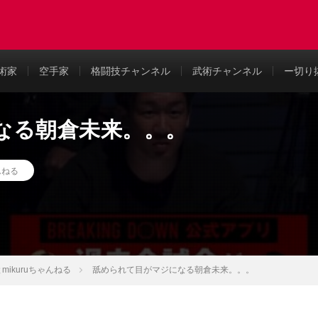
め
術家
空手家
格闘技チャンネル
武術チャンネル
ー切り
なる朝倉未来。。。
んねる
ikuruちゃんねる
舐められて目がマジになる朝倉未来。。。