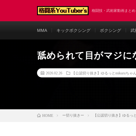
格闘技・武術家動画まと
MMA
キックボクシング
ボクシング
武
舐められて目がマジに
2026.02.26
【公認切り抜き】ゆるっとmikuruちゃ
ー切り抜きー
【公認切り抜き】ゆるっとm
HOME