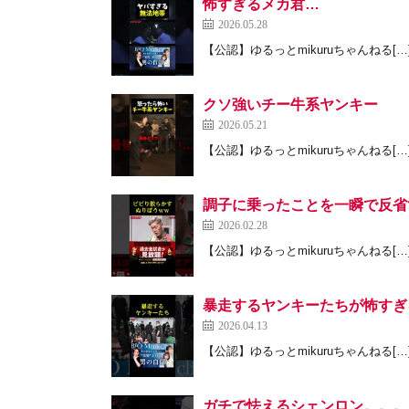
怖すぎるメカ君…
2026.05.28
【公認】ゆるっとmikuruちゃんねる[…
クソ強いチー牛系ヤンキー
2026.05.21
【公認】ゆるっとmikuruちゃんねる[…
調子に乗ったことを一瞬で反省
2026.02.28
【公認】ゆるっとmikuruちゃんねる[…
暴走するヤンキーたちが怖すぎ
2026.04.13
【公認】ゆるっとmikuruちゃんねる[…
ガチで怯えるシェンロン。。。