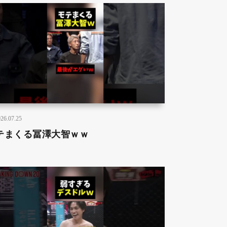
26.07.25
テまくる冨澤大智ｗｗ