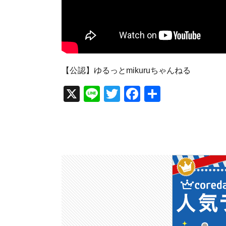
【公認】ゆるっとmikuruちゃんねる
X
Li
T
F
共
n
wi
a
有
e
tt
c
er
e
b
o
o
k