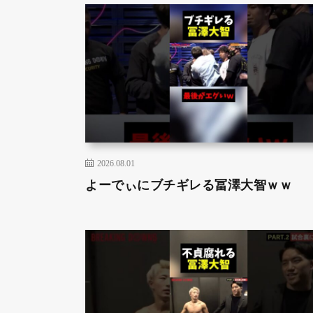
2026.08.01
よーでぃにブチギレる冨澤大智ｗｗ