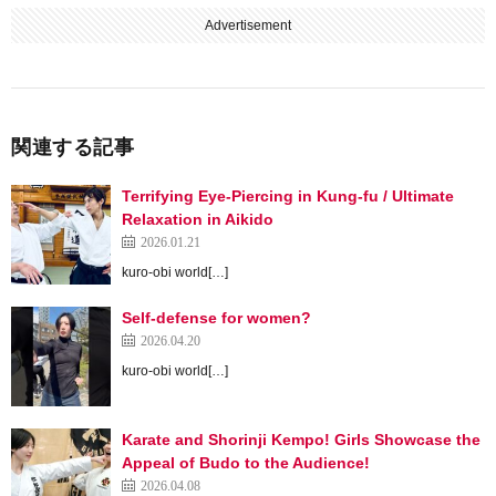
Advertisement
関連する記事
Terrifying Eye-Piercing in Kung-fu / Ultimate
Relaxation in Aikido
2026.01.21
kuro-obi world[…]
Self-defense for women?
2026.04.20
kuro-obi world[…]
Karate and Shorinji Kempo! Girls Showcase the
Appeal of Budo to the Audience!
2026.04.08