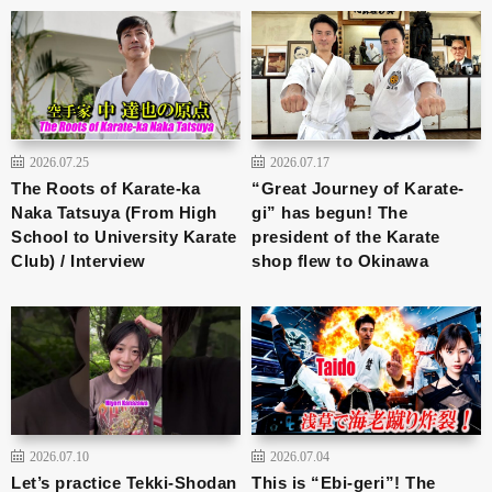
2026.07.25
2026.07.17
The Roots of Karate-ka
“Great Journey of Karate-
Naka Tatsuya (From High
gi” has begun! The
School to University Karate
president of the Karate
Club) / Interview
shop flew to Okinawa
2026.07.10
2026.07.04
Let’s practice Tekki-Shodan
This is “Ebi-geri”! The