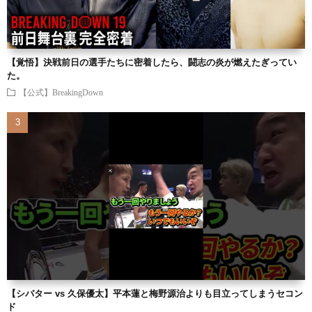
【覚悟】決戦前日の選手たちに密着したら、闘志の炎が燃えたぎってい
た。
【公式】BreakingDown
【シバター vs 久保優太】平本蓮と梅野源治よりも目立ってしまうセコン
ド