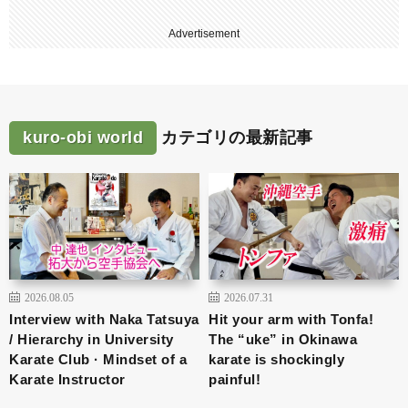
Advertisement
kuro-obi world
カテゴリの最新記事
2026.08.05
2026.07.31
Interview with Naka Tatsuya
Hit your arm with Tonfa!
/ Hierarchy in University
The “uke” in Okinawa
Karate Club · Mindset of a
karate is shockingly
Karate Instructor
painful!