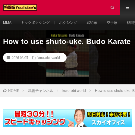
MMA
キックボクシング
ボクシング
武術家
空手家
格闘
How to use shuto-uke. Budo Karate
2026.03.05
kuro-obi world
HOME
武術チャンネル
kuro-obi world
How to use shuto-uke. 