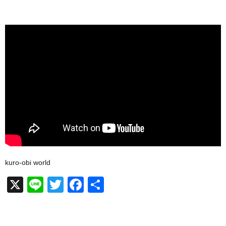
kuro-obi world
X
Li
T
F
共
n
wi
a
有
e
tt
c