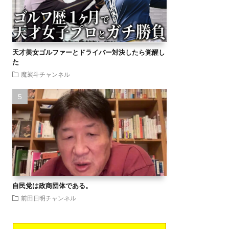
天才美女ゴルファーとドライバー対決したら覚醒し
た
魔裟斗チャンネル
自民党は政商団体である。
前田日明チャンネル