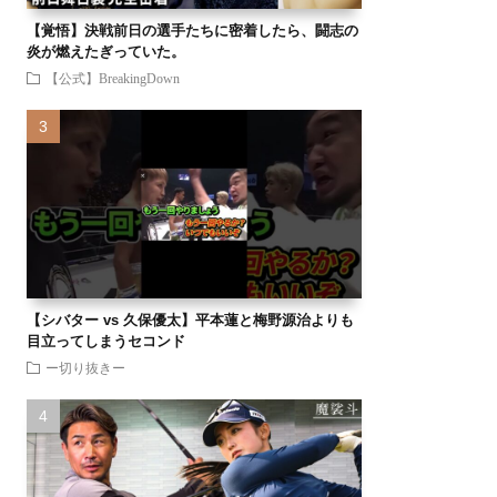
【覚悟】決戦前日の選手たちに密着したら、闘志の
炎が燃えたぎっていた。
【公式】BreakingDown
【シバター vs 久保優太】平本蓮と梅野源治よりも
目立ってしまうセコンド
ー切り抜きー