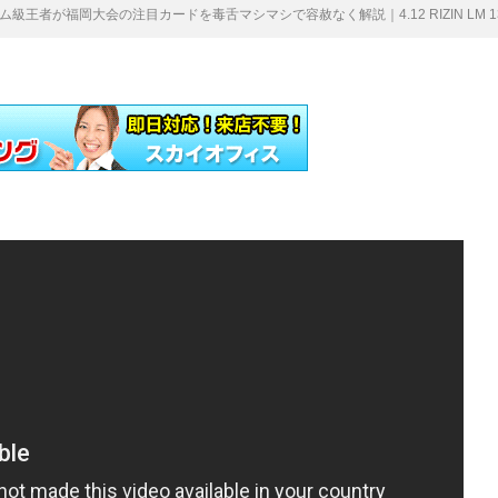
級王者が福岡大会の注目カードを毒舌マシマシで容赦なく解説｜4.12 RIZIN LM 1