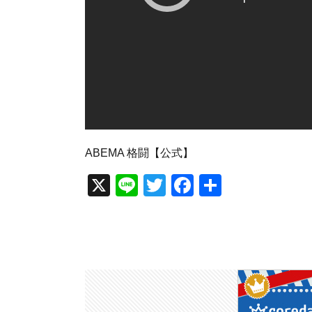
ABEMA 格闘【公式】
X
Li
T
F
共
n
wi
a
有
e
tt
c
er
e
b
o