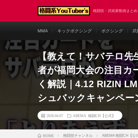
格闘技・武術家動画まと
MMA
キックボクシング
ボクシング
武
【教えて！サバテロ先生
者が福岡大会の注目カ
く解説｜4.12 RIZIN 
シュバックキャンペー
2026.04.07
ABEMA 格闘CH【公式】
格闘技チャンネル
ABEMA 格闘CH【公
HOME