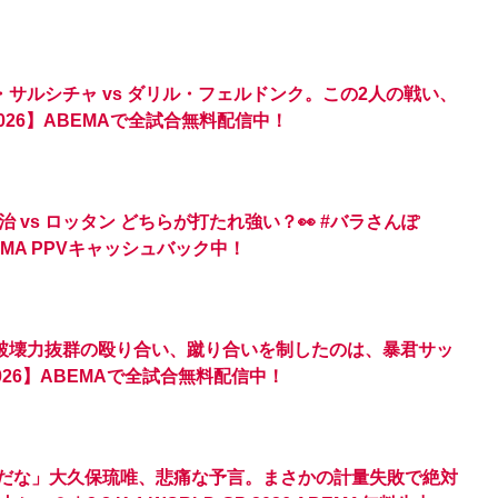
・サルシチャ vs ダリル・フェルドンク。この2人の戦い、
 2026】ABEMAで全試合無料配信中！
vs ロッタン どちらが打たれ強い？👀 #バラさんぽ
53 ABEMA PPVキャッシュバック中！
！破壊力抜群の殴り合い、蹴り合いを制したのは、暴君サッ
 2026】ABEMAで全試合無料配信中！
わるだな」大久保琉唯、悲痛な予言。まさかの計量失敗で絶対