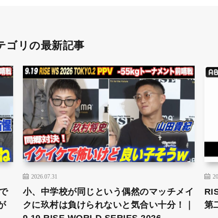
テゴリの最新記事
2026.07.31
20
で
小、中学校が同じという偶然のマッチメイ
RI
が
クに玖村は負けられないと気合い十分！｜
第