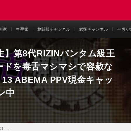
め
術家
空手家
格闘技チャンネル
武術チャンネル
ー切り
】第8代RIZINバンタム級王
ードを毒舌マシマシで容赦な
LM 13 ABEMA PPV現金キャッ
ン中
式】