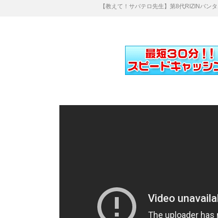
【教えて！サバテロ先生】第8代RIZINバンタム