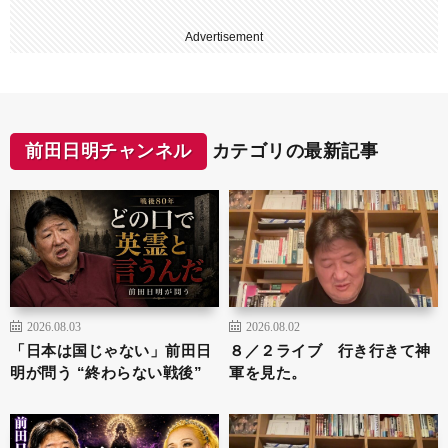
Advertisement
前田日明チャンネル
カテゴリの最新記事
2026.08.03
2026.08.02
「日本は国じゃない」前田日
８／２ライブ 行き行きて神
明が問う “終わらない戦後”
軍を見た。