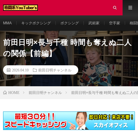
MMA
キックボクシング
ボクシング
武術家
空手家
格闘
前田日明×長与千種 時間も奪えぬ二人
の関係【前編】
2026.04.10
前田日明チャンネル
HOME
前田日明チャンネル
前田日明×長与千種 時間も奪えぬ二人