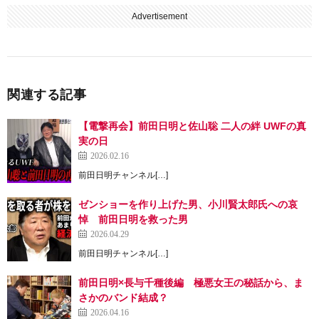
Advertisement
関連する記事
【電撃再会】前田日明と佐山聡 二人の絆 UWFの真
実の日
2026.02.16
前田日明チャンネル[…]
ゼンショーを作り上げた男、小川賢太郎氏への哀
悼 前田日明を救った男
2026.04.29
前田日明チャンネル[…]
前田日明×長与千種後編 極悪女王の秘話から、ま
さかのバンド結成？
2026.04.16