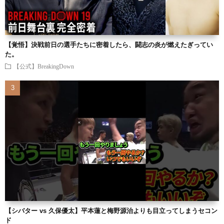
【覚悟】決戦前日の選手たちに密着したら、闘志の炎が燃えたぎってい
た。
【公式】BreakingDown
【シバター vs 久保優太】平本蓮と梅野源治よりも目立ってしまうセコン
ド