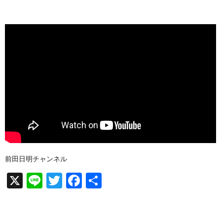
前田日明チャンネル
X
Li
T
F
共
n
wi
a
有
e
tt
c