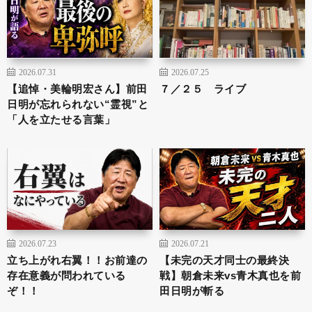
2026.07.31
2026.07.25
【追悼・美輪明宏さん】前田
７／２５ ライブ
日明が忘れられない“霊視”と
「人を立たせる言葉」
2026.07.23
2026.07.21
立ち上がれ右翼！！お前達の
【未完の天才同士の最終決
存在意義が問われている
戦】朝倉未来vs青木真也を前
ぞ！！
田日明が斬る