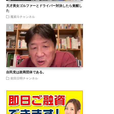
天才美女ゴルファーとドライバー対決したら覚醒し
た
魔裟斗チャンネル
自民党は政商団体である。
前田日明チャンネル