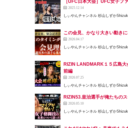
［UFC日本大会］UFC女子
2025.12.14
しぃやんチャンネル 杉山しずかShizuka S
この会見、かなり大きい動きにな
2026.04.17
しぃやんチャンネル 杉山しずかShizuka S
RIZIN LANDMARK１
前編
2026.07.25
しぃやんチャンネル 杉山しずかShizuka S
RIZIN53.皇治選手が俺た
2026.05.10
しぃやんチャンネル 杉山しずかShizuka S