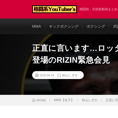
格闘技・武術家動画まと
MMA
キックボクシング
ボクシング
武
正直に言います…ロッ
登場のRIZIN緊急会見
2026.04.18
杉山しずか
MMA【女子】
杉山しずか
正直に言
HOME