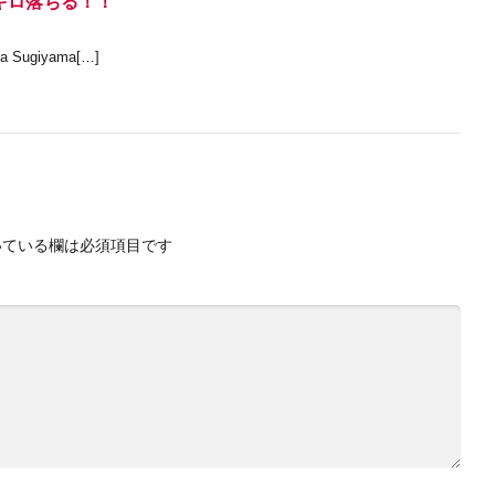
キロ落ちる！！
ugiyama[…]
ている欄は必須項目です