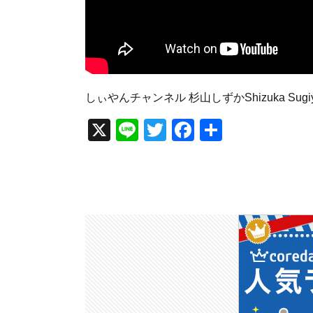
しぃやんチャンネル 杉山しずかShizuka Sugi
X
Li
T
F
共
n
wi
a
有
e
tt
c
er
e
b
o
o
k