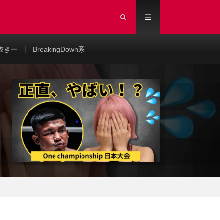
抜きー
BreakingDown系