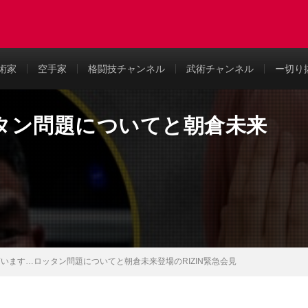
め
術家
空手家
格闘技チャンネル
武術チャンネル
ー切り
タン問題についてと朝倉未来
います…ロッタン問題についてと朝倉未来登場のRIZIN緊急会見