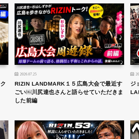
2026.07.25
20
ーク
RIZIN LANDMARK１５広島大会で最近す
ジ
ごい￼川尻達也さんと語らせていただきま
L
した前編