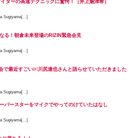
ファイターの高速テクニックに驚愕！［井上魅津希］
ugiyama[…]
る！朝倉未来登場のRIZIN緊急会見
ugiyama[…]
５広島大会で最近すごい￼川尻達也さんと語らせていただきました
ugiyama[…]
ちのスーパースターをマイクでやってのけていたはなし
ugiyama[…]