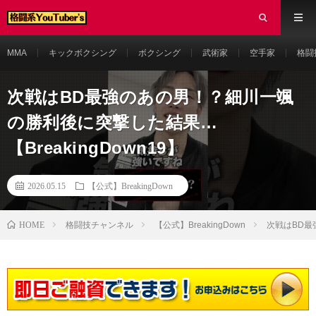
MMA
キックボクシング
ボクシング
武術家
空手家
格闘
次戦はBD最強のあの男！？細川一颯
の勝利後に突撃した結果…
【BreakingDown19】
2026.05.15
【公式】BreakingDown
HOME
格闘技チャンネル
【公式】BreakingDown
次戦はBD最強