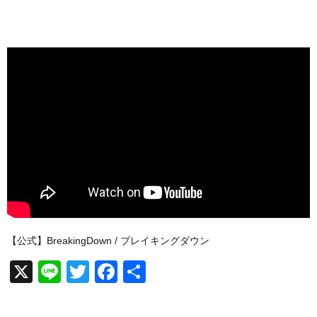
【公式】BreakingDown / ブレイキングダウン
X
Li
T
F
共
n
wi
a
有
e
tt
c