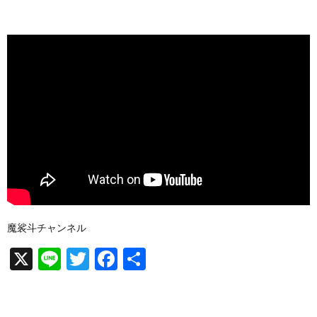
魔裟斗チャンネル
X
Li
T
F
共
n
wi
a
有
e
tt
c