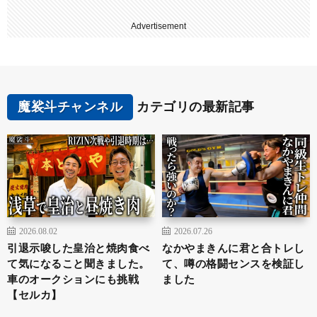
Advertisement
魔裟斗チャンネル
カテゴリの最新記事
2026.08.02
2026.07.26
引退示唆した皇治と焼肉食べ
なかやまきんに君と合トレし
て気になること聞きました。
て、噂の格闘センスを検証し
車のオークションにも挑戦
ました
【セルカ】