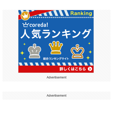
er
e
b
o
o
k
Advertisement
Advertisement