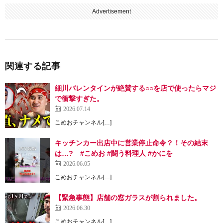
Advertisement
関連する記事
細川バレンタインが絶賛する○○を店で使ったらマジ
で衝撃すぎた。
2026.07.14
こめおチャンネル[…]
キッチンカー出店中に営業停止命令？！その結末
は…? #こめお #闘う料理人 #かにを
2026.06.05
こめおチャンネル[…]
【緊急事態】店舗の窓ガラスが割られました。
2026.06.30
こめおチャンネル[…]