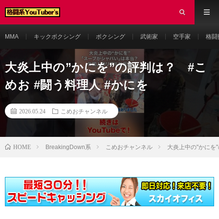
MMA
キックボクシング
ボクシング
武術家
空手家
格闘
大炎上中の”かにを”の評判は？ #こ
めお #闘う料理人 #かにを
2026.05.24
こめおチャンネル
HOME
BreakingDown系
こめおチャンネル
大炎上中の"かにを"