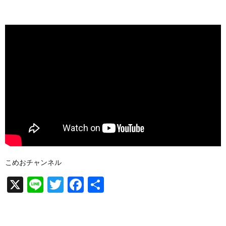
こめおチャンネル
X
Li
T
F
共
n
wi
a
有
e
tt
c