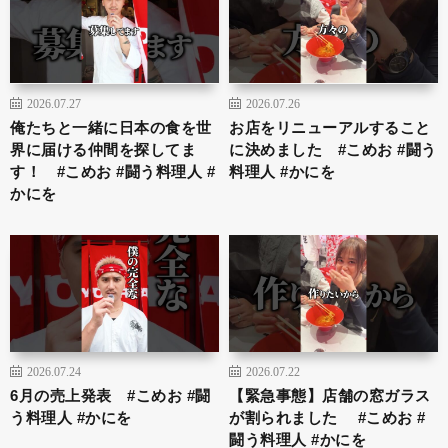
2026.07.27
2026.07.26
俺たちと一緒に日本の食を世
お店をリニューアルすること
界に届ける仲間を探してま
に決めました #こめお #闘う
す！ #こめお #闘う料理人 #
料理人 #かにを
かにを
2026.07.24
2026.07.22
6月の売上発表 #こめお #闘
【緊急事態】店舗の窓ガラス
う料理人 #かにを
が割られました #こめお #
闘う料理人 #かにを