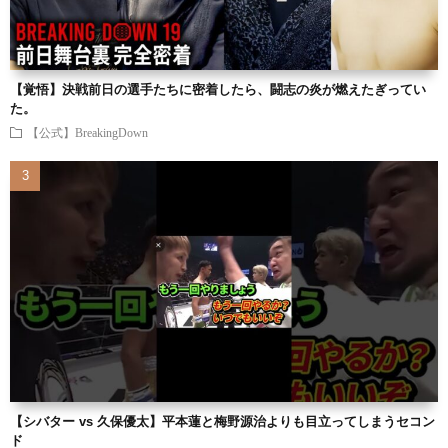
【覚悟】決戦前日の選手たちに密着したら、闘志の炎が燃えたぎってい
た。
【公式】BreakingDown
【シバター vs 久保優太】平本蓮と梅野源治よりも目立ってしまうセコン
ド