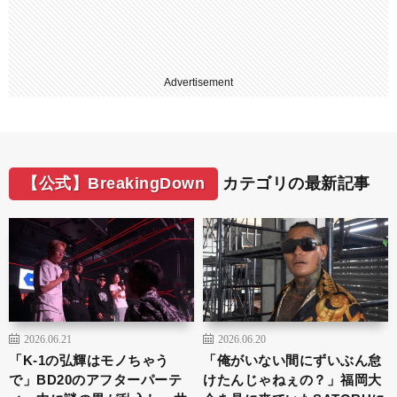
Advertisement
【公式】BreakingDown
カテゴリの最新記事
2026.06.21
2026.06.20
「K-1の弘輝はモノちゃう
「俺がいない間にずいぶん怠
で」BD20のアフターパーテ
けたんじゃねぇの？」福岡大