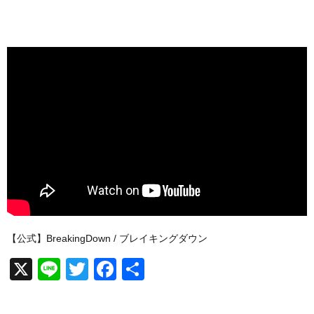
【公式】BreakingDown / ブレイキングダウン
X
Li
T
F
共
n
wi
a
有
e
tt
c