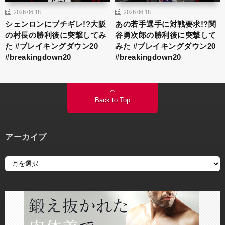
2026.06.18
2026.06.18
シェンロンにブチギレ!?大阪
あの若手選手に対戦要求!?関
の村長の勝利後に突撃してみ
谷勇次郎の勝利後に突撃して
た #ブレイキングダウン20
みた #ブレイキングダウン20
#breakingdown20
#breakingdown20
Back to Top
アーカイブ