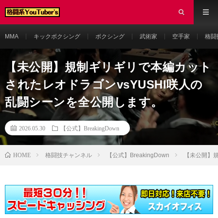
MMA
キックボクシング
ボクシング
武術家
空手家
格闘
【未公開】規制ギリギリで本編カット
されたレオドラゴンvsYUSHI咲人の
乱闘シーンを全公開します。
2026.05.30
【公式】BreakingDown
HOME
格闘技チャンネル
【公式】BreakingDown
【未公開】規