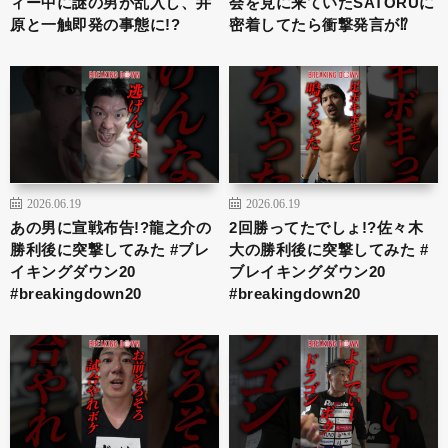
ィー中に謎の男が乱入し、井
会を見に来ていたSATORUに
原と一触即発の事態に!?
密着してたら衝撃発言が⁉︎
2026.06.19
2026.06.19
あの男に宣戦布告!?龍之介の
2回勝ってたでしょ!?佐々木
勝利後に突撃してみた #ブレ
大の勝利後に突撃してみた #
イキングダウン20
ブレイキングダウン20
#breakingdown20
#breakingdown20