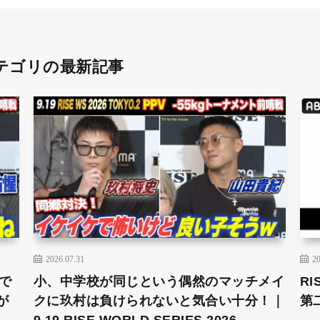
テゴリの最新記事
2026.07.31
20
で
小、中学校が同じという偶然のマッチメイ
RI
が
クに玖村は負けられないと気合い十分！｜
第