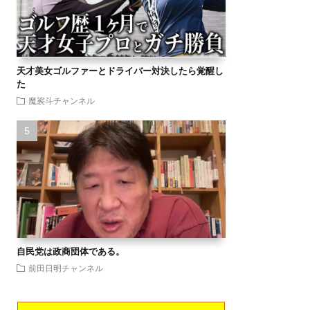
天才美女ゴルファーとドライバー対決したら覚醒し
た
魔裟斗チャンネル
自民党は政商団体である。
前田日明チャンネル