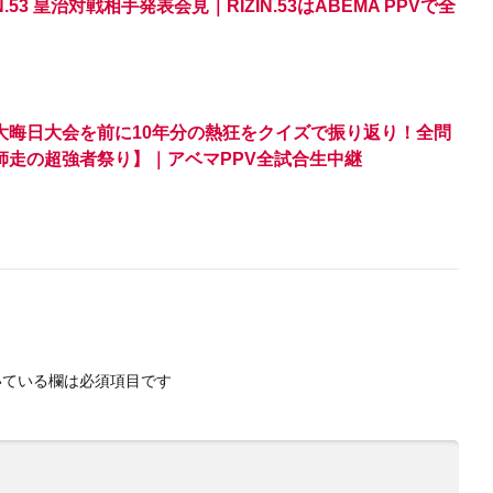
.53 皇治対戦相手発表会見｜RIZIN.53はABEMA PPVで全
｜大晦日大会を前に10年分の熱狂をクイズで振り返り！全問
N師走の超強者祭り】｜アベマPPV全試合生中継
ている欄は必須項目です