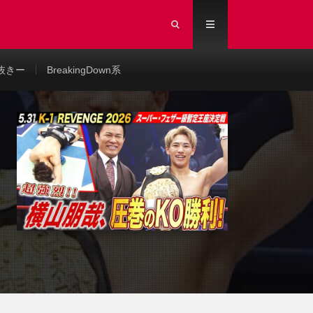
抜きー
BreakingDown系