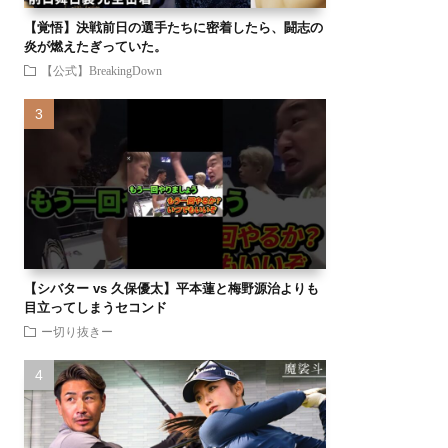
【覚悟】決戦前日の選手たちに密着したら、闘志の
炎が燃えたぎっていた。
【公式】BreakingDown
【シバター vs 久保優太】平本蓮と梅野源治よりも
目立ってしまうセコンド
ー切り抜きー