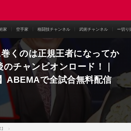
め
術家
空手家
格闘技チャンネル
武術チャンネル
ー切り
に巻くのは正規王者になってか
後のチャンピオンロード！｜
026】ABEMAで全試合無料配信
式】