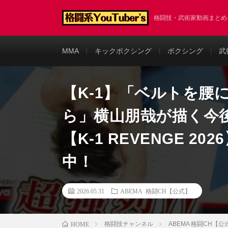
格闘技・武術家動画まと
MMA
キックボクシング
ボクシング
武
【K-1】「ベルトを腰
ら」横山朋哉が描く今
【K-1 REVENGE 2
中！
2026.05.31
ABEMA 格闘CH【公式】
格闘技チャンネル
ABEMA 格闘CH【公
HOME