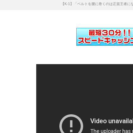
【K-1】「ベルトを腰に巻くのは正規王者にな