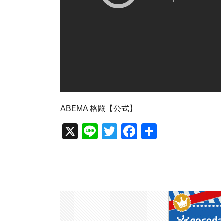
ABEMA 格闘【公式】
X
Li
T
F
共
n
wi
a
有
e
tt
c
er
e
b
o