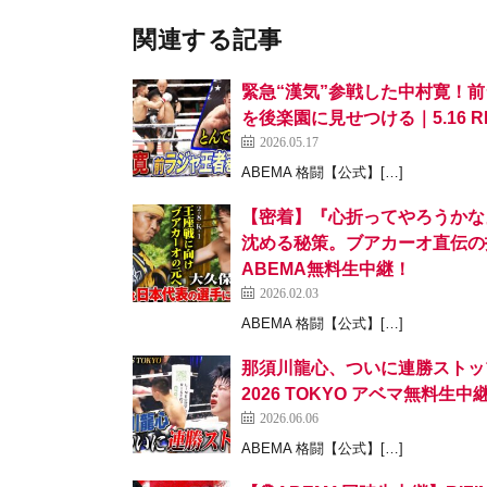
関連する記事
緊急“漢気”参戦した中村寛！前
を後楽園に見せつける｜5.16 R
2026.05.17
ABEMA 格闘【公式】[…]
【密着】『心折ってやろうかな
沈める秘策。ブアカーオ直伝の技術でK
ABEMA無料生中継！
2026.02.03
ABEMA 格闘【公式】[…]
那須川龍心、ついに連勝ストップ。大
2026 TOKYO アベマ無料生中
2026.06.06
ABEMA 格闘【公式】[…]