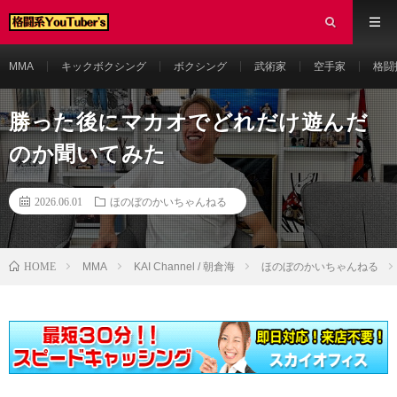
MMA
キックボクシング
ボクシング
武術家
空手家
格闘
勝った後にマカオでどれだけ遊んだ
のか聞いてみた
2026.06.01
ほのぼのかいちゃんねる
HOME
MMA
KAI Channel / 朝倉海
ほのぼのかいちゃんねる