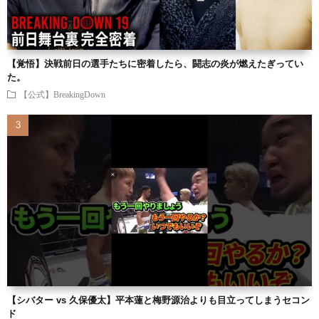
【覚悟】決戦前日の選手たちに密着したら、闘志の炎が燃えたぎってい
た。
【公式】BreakingDown
【シバター vs 久保優太】平本蓮と梅野源治よりも目立ってしまうセコン
ド