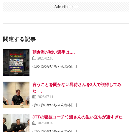
Advertisement
関連する記事
朝倉海が戦い選手は….
2026.02.10
ほのぼのかいちゃんねる[…]
言うことを聞かない昇侍さんを2人で説得してみ
た…。
2026.07.11
ほのぼのかいちゃんねる[…]
JTTの寝技コーチ竹浦さんの生い立ちが凄すぎた
2025.08.09
ほのぼのかいちゃんねる[…]