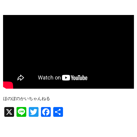
ほのぼのかいちゃんねる
X
Li
T
F
共
n
wi
a
有
e
tt
c