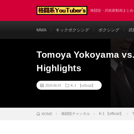
格闘技・武術家動画まと
MMA
キックボクシング
ボクシング
武
Tomoya Yokoyama vs.
Highlights
2026.06.01
K-1 【official】
格闘技チャンネル
K-1 【official】
T
HOME