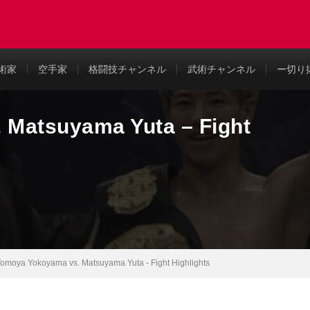
め
術家
空手家
格闘技チャンネル
武術チャンネル
ー切り
 Matsuyama Yuta – Fight
omoya Yokoyama vs. Matsuyama Yuta - Fight Highlights