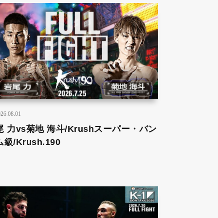
26.08.01
尾 力vs菊地 海斗/Krushスーパー・バン
級/Krush.190