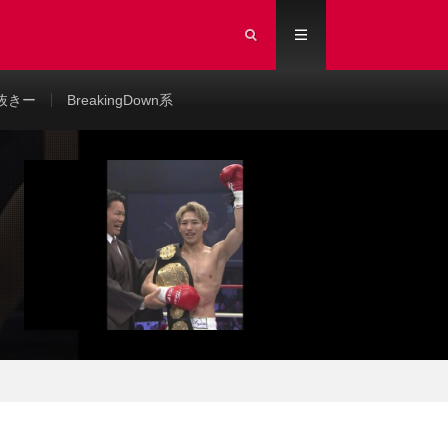
抜きー
BreakingDown系