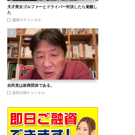
天才美女ゴルファーとドライバー対決したら覚醒し
た
魔裟斗チャンネル
自民党は政商団体である。
前田日明チャンネル