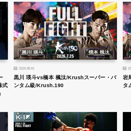
2026.08.01
20
ー
黒川 瑛斗vs橋本 楓汰/Krushスーパー・バ
岩
株式
ンタム級/Krush.190
タム
」