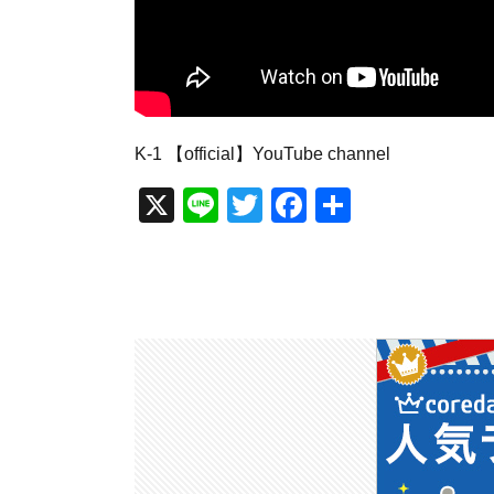
K-1 【official】YouTube channel
X
Li
T
F
共
n
wi
a
有
e
tt
c
er
e
b
o
o
k