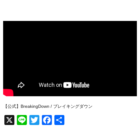
【公式】BreakingDown / ブレイキングダウン
X
Li
T
F
共
n
wi
a
有
e
tt
c