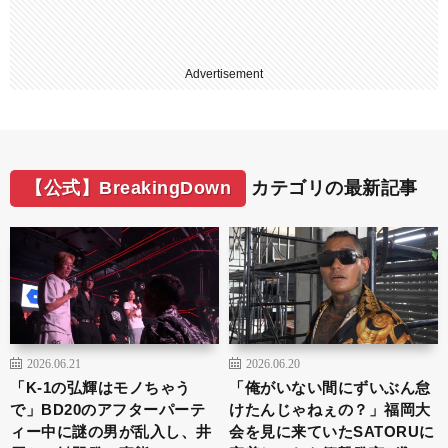
Advertisement
【公式】BreakingDown
カテゴリの最新記事
2026.06.21
2026.06.20
「K-1の弘輝はモノちゃう
「俺がいない間にずいぶん怠
で」BD20のアフターパーテ
けたんじゃねぇの？」福岡大
ィー中に謎の男が乱入し、井
会を見に来ていたSATORUに