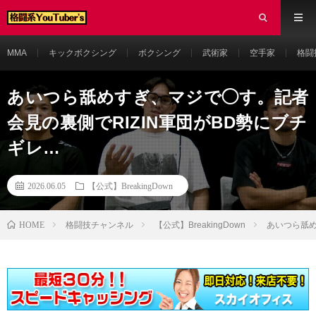
MMA
キックボクシング
ボクシング
武術家
空手家
格闘
あいつら舐めすぎ、マジで◯す。記者
会見の裏側でRIZIN軍団がBD勢にブチ
ギレ…
2026.06.05
【公式】BreakingDown
HOME
格闘技チャンネル
【公式】BreakingDown
あいつら舐め