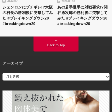
2026.06.18
2026.06.18
シェンロンにブチギレ!?大阪
あの若手選手に対戦要求!?関
の村長の勝利後に突撃してみ
谷勇次郎の勝利後に突撃して
た #ブレイキングダウン20
みた #ブレイキングダウン20
#breakingdown20
#breakingdown20
Back to Top
アーカイブ