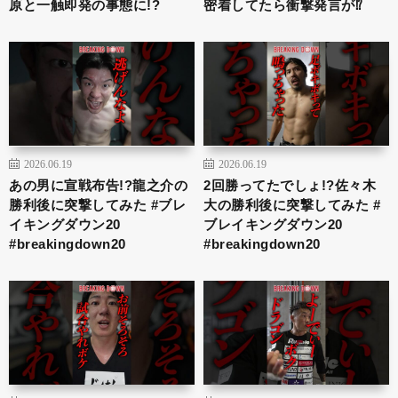
原と一触即発の事態に!?
密着してたら衝撃発言が⁉︎
2026.06.19
2026.06.19
あの男に宣戦布告!?龍之介の
2回勝ってたでしょ!?佐々木
勝利後に突撃してみた #ブレ
大の勝利後に突撃してみた #
イキングダウン20
ブレイキングダウン20
#breakingdown20
#breakingdown20