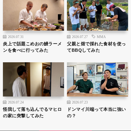
2026.07.31
2026.07.27
MMA
炎上で話題こめおの鰻ラーメ
父親と畑で採れた食材を使っ
ンを食べに行ってみた
てBBQしてみた
2026.07.24
2026.07.23
怪我して落ち込んでるマヒロ
ドンマイ川端って本当に強い
の家に突撃してみた
の？