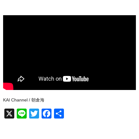
KAI Channel / 朝倉海
X
Li
T
F
共
n
wi
a
有
e
tt
c