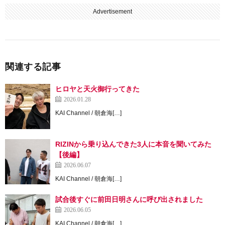
Advertisement
関連する記事
ヒロヤと天火御行ってきた
2026.01.28
KAI Channel / 朝倉海[…]
RIZINから乗り込んできた3人に本音を聞いてみた
【後編】
2026.06.07
KAI Channel / 朝倉海[…]
試合後すぐに前田日明さんに呼び出されました
2026.06.05
KAI Channel / 朝倉海[…]