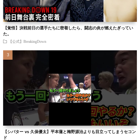
【覚悟】決戦前日の選手たちに密着したら、闘志の炎が燃えたぎってい
た。
【公式】BreakingDown
【シバター vs 久保優太】平本蓮と梅野源治よりも目立ってしまうセコン
ド