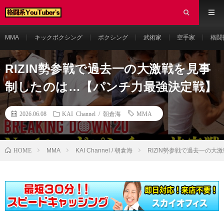
MMA
キックボクシング
ボクシング
武術家
空手家
格闘
RIZIN勢参戦で過去一の大激戦を見事
制したのは…【パンチ力最強決定戦】
2026.06.08
KAI Channel / 朝倉海
MMA
HOME
MMA
KAI Channel / 朝倉海
RIZIN勢参戦で過去一の大