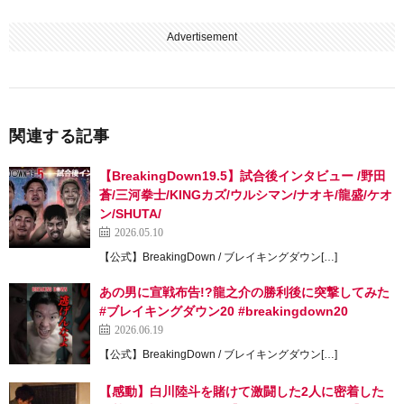
Advertisement
関連する記事
【BreakingDown19.5】試合後インタビュー /野田
蒼/三河拳士/KINGカズ/ウルシマン/ナオキ/龍盛/ケオ
ン/SHUTA/
2026.05.10
【公式】BreakingDown / ブレイキングダウン[…]
あの男に宣戦布告!?龍之介の勝利後に突撃してみた
#ブレイキングダウン20 #breakingdown20
2026.06.19
【公式】BreakingDown / ブレイキングダウン[…]
【感動】白川陸斗を賭けて激闘した2人に密着した