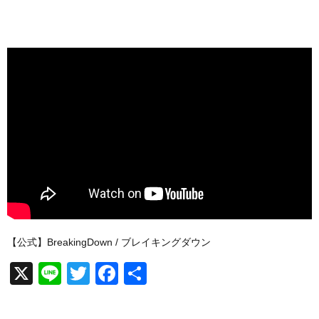
【公式】BreakingDown / ブレイキングダウン
X
Li
T
F
共
n
wi
a
有
e
tt
c