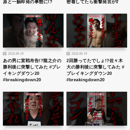
原と一触即発の事態に!?
密着してたら衝撃発言が⁉︎
2026.06.19
2026.06.19
あの男に宣戦布告!?龍之介の
2回勝ってたでしょ!?佐々木
勝利後に突撃してみた #ブレ
大の勝利後に突撃してみた #
イキングダウン20
ブレイキングダウン20
#breakingdown20
#breakingdown20