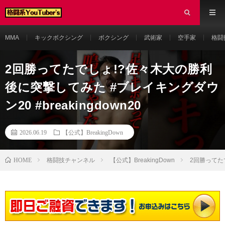
MMA
キックボクシング
ボクシング
武術家
空手家
格闘
2回勝ってたでしょ!?佐々木大の勝利
後に突撃してみた #ブレイキングダウ
ン20 #breakingdown20
2026.06.19
【公式】BreakingDown
HOME
格闘技チャンネル
【公式】BreakingDown
2回勝ってたで