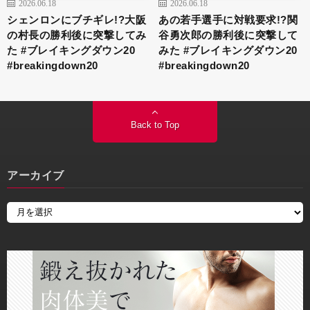
2026.06.18
2026.06.18
シェンロンにブチギレ!?大阪
あの若手選手に対戦要求!?関
の村長の勝利後に突撃してみ
谷勇次郎の勝利後に突撃して
た #ブレイキングダウン20
みた #ブレイキングダウン20
#breakingdown20
#breakingdown20
Back to Top
アーカイブ