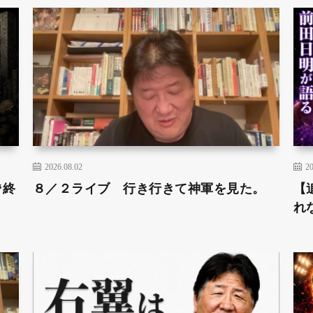
2026.08.02
20
“終
８／２ライブ 行き行きて神軍を見た。
【
れ