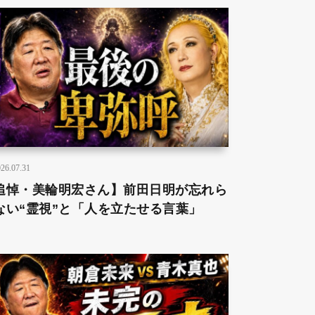
26.07.31
追悼・美輪明宏さん】前田日明が忘れら
ない“霊視”と「人を立たせる言葉」