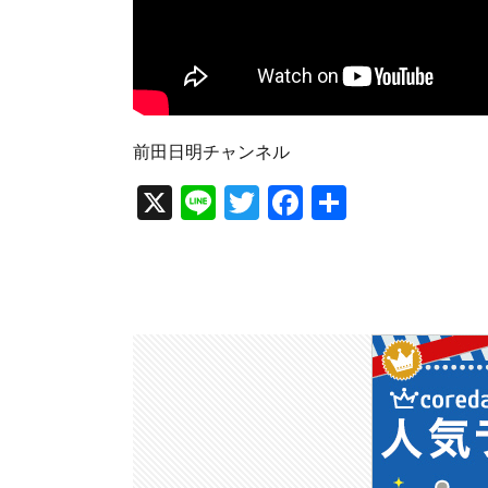
前田日明チャンネル
X
Li
T
F
共
n
wi
a
有
e
tt
c
er
e
b
o
o
k