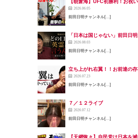
【朝倉海】UFC初勝利！お祝
2026.06.05
前田日明チャンネル[…]
「日本は国じゃない」前田日明が
2026.08.03
前田日明チャンネル[…]
立ち上がれ右翼！！お前達の存
2026.07.23
前田日明チャンネル[…]
７／１２ライブ
2026.07.12
前田日明チャンネル[…]
【天網恢々】自民党は日本を滅