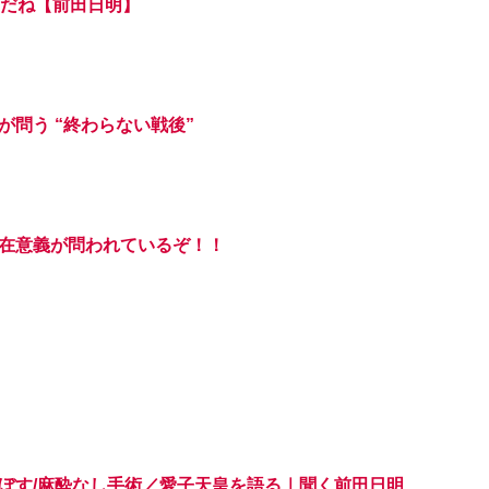
いだね【前田日明】
問う “終わらない戦後”
在意義が問われているぞ！！
ぼす/麻酔なし手術／愛子天皇を語る｜聞く前田日明