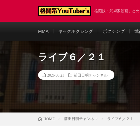
格闘技・武術家動画まと
MMA
キックボクシング
ボクシング
武
ライブ６／２１
2026.06.21
前田日明チャンネル
前田日明チャンネル
ライブ６／２１
HOME