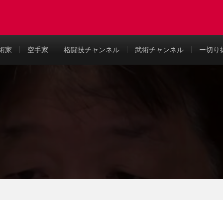
め
術家
空手家
格闘技チャンネル
武術チャンネル
ー切り