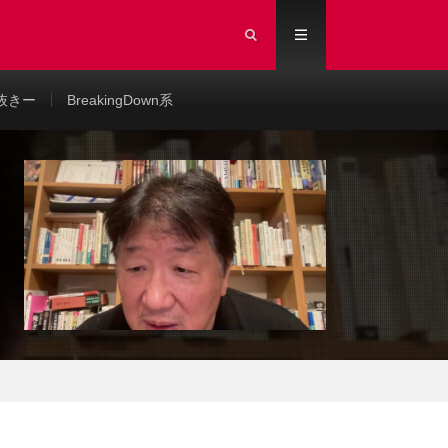
抜きー
BreakingDown系