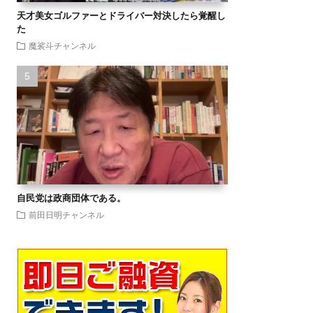
天才美女ゴルファーとドライバー対決したら覚醒し
た
魔裟斗チャンネル
自民党は政商団体である。
前田日明チャンネル