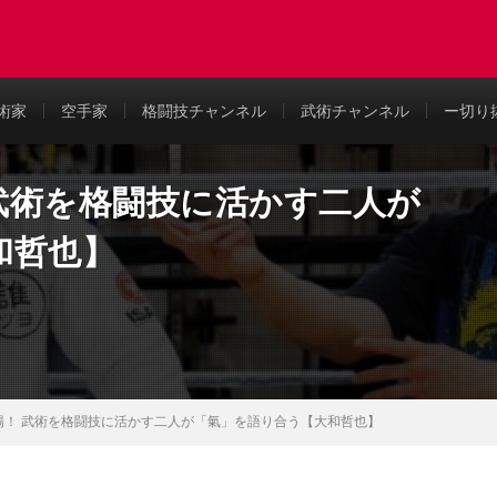
め
術家
空手家
格闘技チャンネル
武術チャンネル
ー切り
 武術を格闘技に活かす二人が
和哲也】
登場！ 武術を格闘技に活かす二人が「氣」を語り合う【大和哲也】