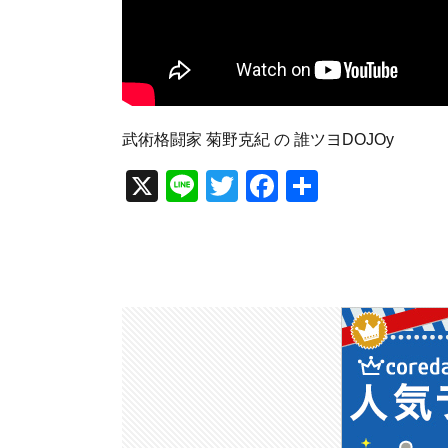
武術格闘家 菊野克紀 の 誰ツヨDOJOy
X
Li
T
F
共
n
wi
a
有
e
tt
c
er
e
b
o
o
k