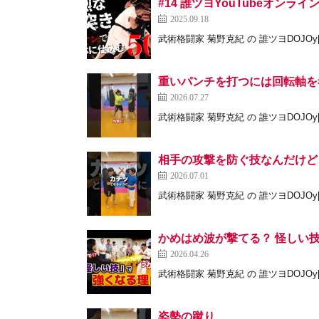
#14 誰ツヨYouTubeオン
2025.09.18
武術格闘家 菊野克紀 の 誰ツヨDOJOy[
重いパンチを打つには回転軸を
2026.07.27
武術格闘家 菊野克紀 の 誰ツヨDOJOy[
相手の攻撃を防ぐ技なんだけど
2026.07.01
武術格闘家 菊野克紀 の 誰ツヨDOJOy[
かめはめ波が撃てる？ 怪しい
2026.04.26
武術格闘家 菊野克紀 の 誰ツヨDOJOy[
姿勢の蹴り