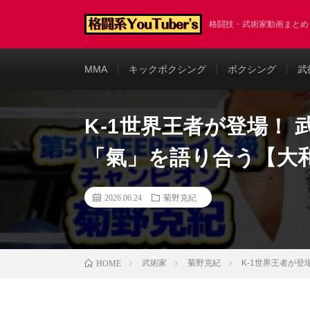
格闘技・武術家動画まと
MMA
キックボクシング
ボクシング
武
K-1世界王者が登場！
「氣」を語り合う【大
2026.06.24
菊野克紀
武術家
菊野克紀
K-1世界王者が
HOME