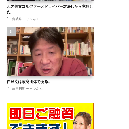
天才美女ゴルファーとドライバー対決したら覚醒し
た
魔裟斗チャンネル
自民党は政商団体である。
前田日明チャンネル