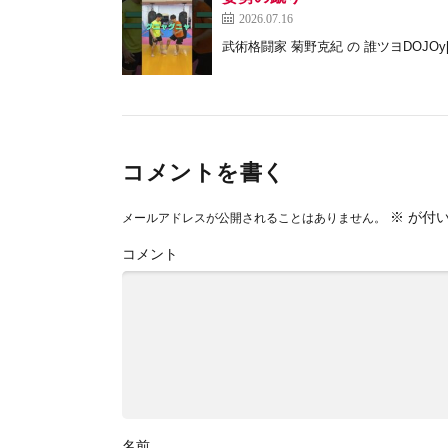
2026.07.16
武術格闘家 菊野克紀 の 誰ツヨDOJOy[
コメントを書く
※
が付い
メールアドレスが公開されることはありません。
コメント
名前