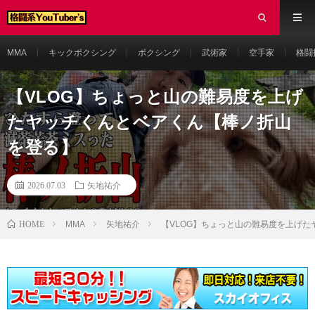
MMA
キックボクシング
ボクシング
武術家
空手家
格闘
【VLOG】ちょっと山の難易度を上げ
たヤッチくんとベアくん【棒ノ折山
を登る】
2026.07.03
矢地祐介
HOME
MMA
矢地祐介
【VLOG】ちょっと山の難易度を上げ