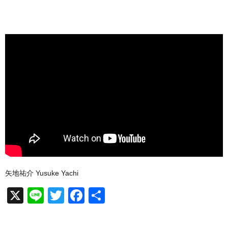
矢地祐介 Yusuke Yachi
X
Li
T
F
共
n
wi
a
有
e
tt
c