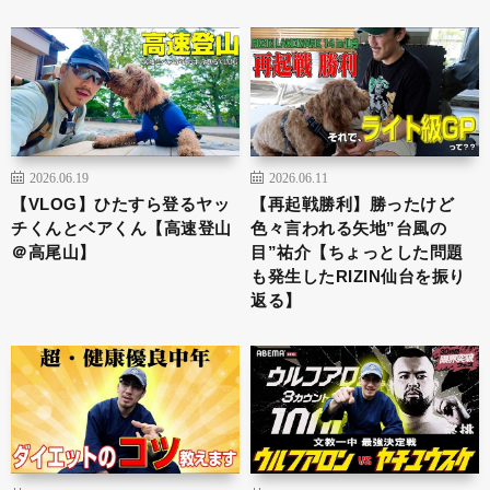
2026.06.19
2026.06.11
【VLOG】ひたすら登るヤッ
【再起戦勝利】勝ったけど
チくんとベアくん【高速登山
色々言われる矢地”台風の
＠高尾山】
目”祐介【ちょっとした問題
も発生したRIZIN仙台を振り
返る】