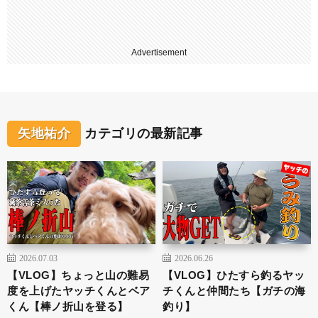
Advertisement
矢地祐介
カテゴリの最新記事
2026.07.03
2026.06.26
【VLOG】ちょっと山の難易
【VLOG】ひたすら釣るヤッ
度を上げたヤッチくんとベア
チくんと仲間たち【ガチの海
くん【棒ノ折山を登る】
釣り】