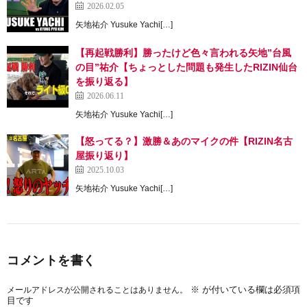
2026.02.05
矢地祐介 Yusuke Yachi[…]
【再起戦勝利】勝ったけど色々言われる矢地”台風
の目”祐介【ちょっとした問題も発生したRIZIN仙台
を振り返る】
2026.06.11
矢地祐介 Yusuke Yachi[…]
【怒ってる？】激勝＆あのマイクの件【RIZIN名古
屋振り返り】
2025.10.03
矢地祐介 Yusuke Yachi[…]
コメントを書く
※
が付いている欄は必須項
メールアドレスが公開されることはありません。
目です