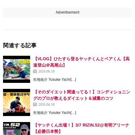
Advertisement
関連する記事
【VLOG】ひたすら登るヤッチくんとベアくん【高
速登山＠高尾山】
2026.06.19
矢地祐介 Yusuke Yachi[…]
【そのダイエット間違ってる！】コンディショニン
グのプロが教えるダイエット＆減量のコツ
2026.04.18
矢地祐介 Yusuke Yachi[…]
【ヤッチくん出場！】3/7 RIZIN.52@有明アリーナ
【必勝日本勢】