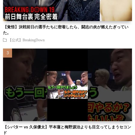
【覚悟】決戦前日の選手たちに密着したら、闘志の炎が燃えたぎってい
た。
【公式】BreakingDown
【シバター vs 久保優太】平本蓮と梅野源治よりも目立ってしまうセコン
ド