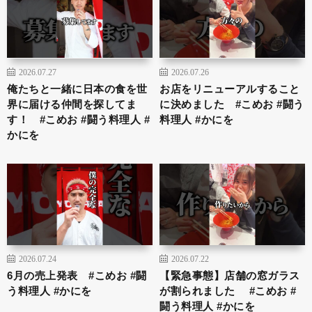
2026.07.27
2026.07.26
俺たちと一緒に日本の食を世
お店をリニューアルすること
界に届ける仲間を探してま
に決めました #こめお #闘う
す！ #こめお #闘う料理人 #
料理人 #かにを
かにを
2026.07.24
2026.07.22
6月の売上発表 #こめお #闘
【緊急事態】店舗の窓ガラス
う料理人 #かにを
が割られました #こめお #
闘う料理人 #かにを