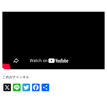
こめおチャンネル
X
Li
T
F
共
n
wi
a
有
e
tt
c