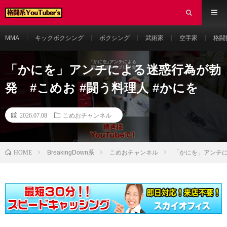
MMA
キックボクシング
ボクシング
武術家
空手家
格闘
「かにを」アンチによる迷惑行為が勃
発 #こめお #闘う料理人 #かにを
2026.07.08
こめおチャンネル
HOME
BreakingDown系
こめおチャンネル
「かにを」アンチに