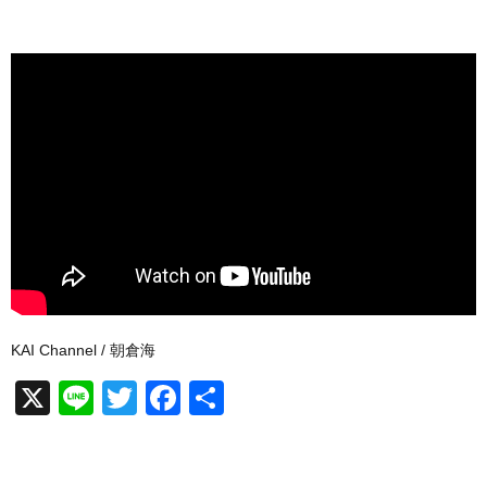
KAI Channel / 朝倉海
X
Li
T
F
共
n
wi
a
有
e
tt
c