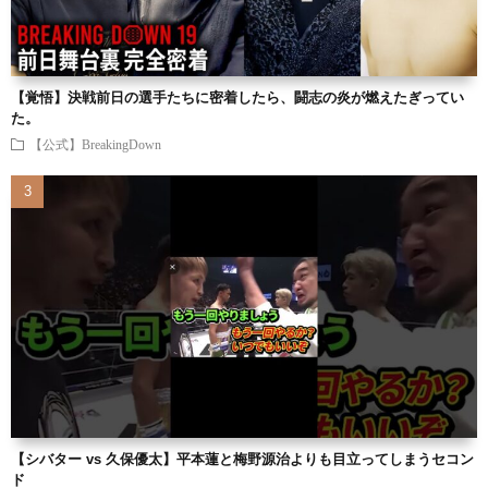
【覚悟】決戦前日の選手たちに密着したら、闘志の炎が燃えたぎってい
た。
【公式】BreakingDown
【シバター vs 久保優太】平本蓮と梅野源治よりも目立ってしまうセコン
ド