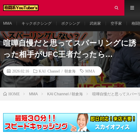
MMA
キックボクシング
ボクシング
武術家
空手家
格闘
喧嘩自慢だと思ってスパーリングに誘
った相手がUFC王者だったら…
2026.02.16
KAI Channel / 朝倉海
MMA
HOME
MMA
KAI Channel / 朝倉海
喧嘩自慢だと思ってスパーリ