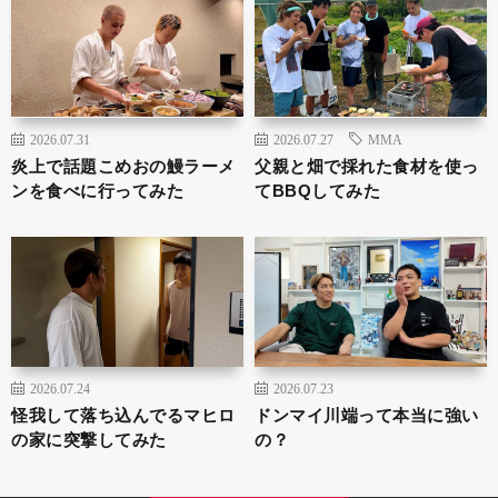
2026.07.31
2026.07.27
MMA
炎上で話題こめおの鰻ラーメ
父親と畑で採れた食材を使っ
ンを食べに行ってみた
てBBQしてみた
2026.07.24
2026.07.23
怪我して落ち込んでるマヒロ
ドンマイ川端って本当に強い
の家に突撃してみた
の？