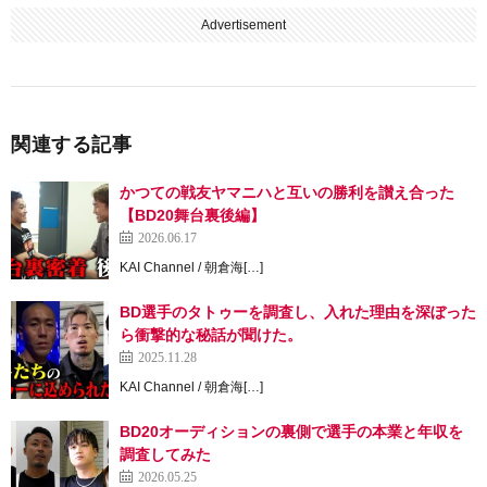
Advertisement
関連する記事
かつての戦友ヤマニハと互いの勝利を讃え合った
【BD20舞台裏後編】
2026.06.17
KAI Channel / 朝倉海[…]
BD選手のタトゥーを調査し、入れた理由を深ぼった
ら衝撃的な秘話が聞けた。
2025.11.28
KAI Channel / 朝倉海[…]
BD20オーディションの裏側で選手の本業と年収を
調査してみた
2026.05.25