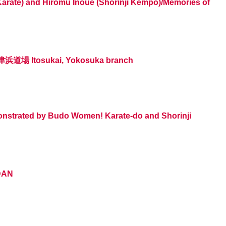
(Karate) and Hiromu Inoue (Shorinji Kempo)/Memories of
Itosukai, Yokosuka branch
onstrated by Budo Women! Karate-do and Shorinji
DAN