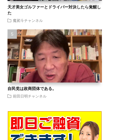
天才美女ゴルファーとドライバー対決したら覚醒し
た
魔裟斗チャンネル
自民党は政商団体である。
前田日明チャンネル