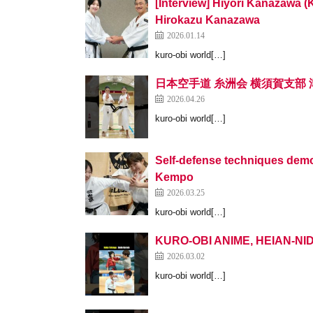
[Interview] Hiyori Kanazawa 
Hirokazu Kanazawa
2026.01.14
kuro-obi world[…]
日本空手道 糸洲会 横須賀支部 津浜道場 
2026.04.26
kuro-obi world[…]
Self-defense techniques dem
Kempo
2026.03.25
kuro-obi world[…]
KURO-OBI ANIME, HEIAN-NI
2026.03.02
kuro-obi world[…]