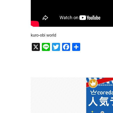
kuro-obi world
X
Li
T
F
共
n
wi
a
有
e
tt
c
er
e
b
o
o
k