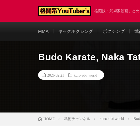
格闘技・武術家動画まと
MMA
キックボクシング
ボクシング
武
Budo Karate, Naka Ta
2026.02.21
kuro-obi world
武術チャンネル
kuro-obi world
Bud
HOME