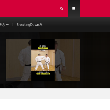
抜きー
BreakingDown系