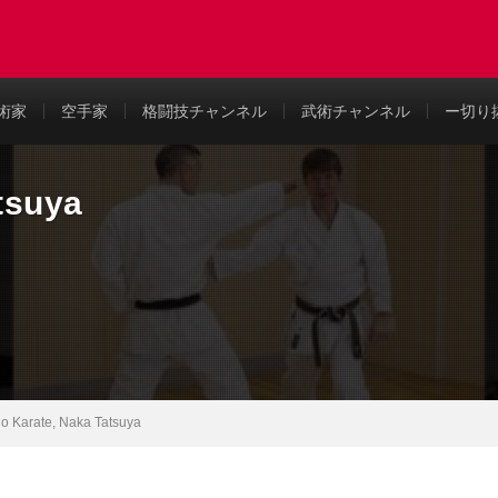
め
術家
空手家
格闘技チャンネル
武術チャンネル
ー切り
tsuya
o Karate, Naka Tatsuya