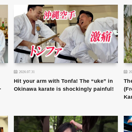
2026.07.31
20
Hit your arm with Tonfa! The “uke” in
Th
·
Okinawa karate is shockingly painful!
(F
Kar