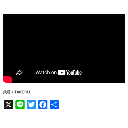
武尊 / TAKERU
X
Li
T
F
共
n
wi
a
有
e
tt
c