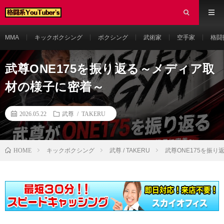
MMA
キックボクシング
ボクシング
武術家
空手家
格闘
武尊ONE175を振り返る～メディア取
材の様子に密着～
2026.05.22
武尊 / TAKERU
HOME
キックボクシング
武尊 / TAKERU
武尊ONE175を振