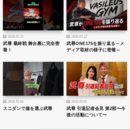
2026.05.23
2026.05.22
武尊 最終戦 舞台裏に完全密
武尊ONE175を振り返る～メ
着！
ディア取材の様子に密着～
2026.05.04
2026.05.01
スニダンで服を選ぶ武尊
武尊 引退記者会見 第2部〜今
後の活動について〜