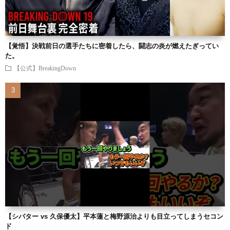
【覚悟】決戦前日の選手たちに密着したら、闘志の炎が燃えたぎってい
た。
【公式】BreakingDown
【シバター vs 久保優太】平本蓮と梅野源治よりも目立ってしまうセコン
ド