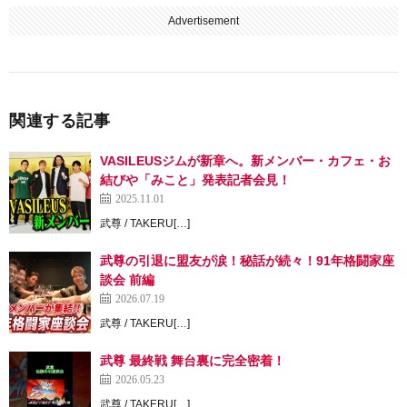
Advertisement
関連する記事
VASILEUSジムが新章へ。新メンバー・カフェ・お
結びや「みこと」発表記者会見！
2025.11.01
武尊 / TAKERU[…]
武尊の引退に盟友が涙！秘話が続々！91年格闘家座
談会 前編
2026.07.19
武尊 / TAKERU[…]
武尊 最終戦 舞台裏に完全密着！
2026.05.23
武尊 / TAKERU[…]