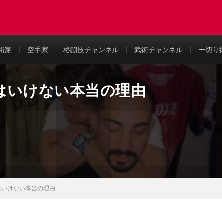
め
術家
空手家
格闘技チャンネル
武術チャンネル
ー切り
はいけない本当の理由
はいけない本当の理由