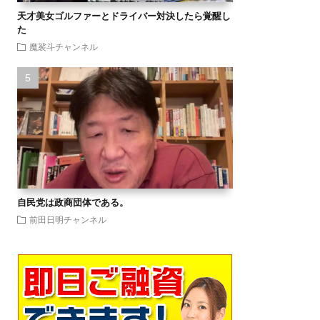
天才美女ゴルファーとドライバー対決したら覚醒し
た
魔裟斗チャンネル
自民党は政商団体である。
前田日明チャンネル