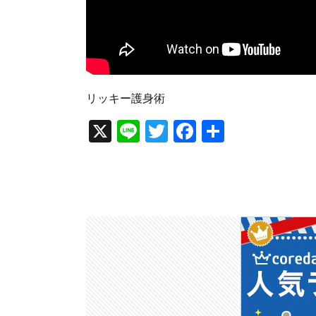
リッキー護身術
X
Li
T
F
共
n
wi
a
有
e
tt
c
er
e
b
o
o
k