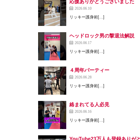
応援ありがとうございました
2026.06.10
リッキー護身術[…]
ヘッドロック男の撃退法解説
2026.06.17
リッキー護身術[…]
４周年パーティー
2026.06.28
リッキー護身術[…]
絡まれてる人必見
2026.06.16
リッキー護身術[…]
YouTube23万人も登録あり