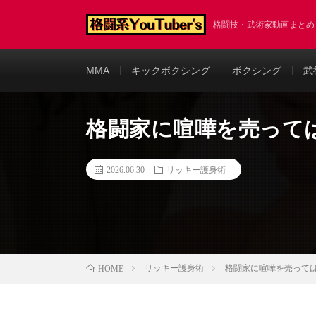
格闘技・武術家動画まと
MMA
キックボクシング
ボクシング
武
格闘家に喧嘩を売って
2026.06.30
リッキー護身術
リッキー護身術
格闘家に喧嘩を売って
HOME