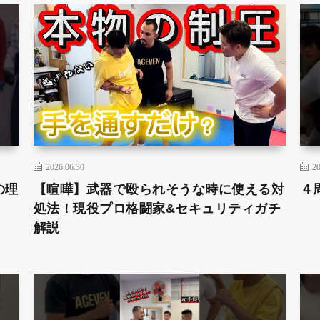
2026.06.30
20
の理
【喧嘩】武器で殴られそうな時に使える対
４
処法！現役プロ格闘家&セキュリティガチ
解説