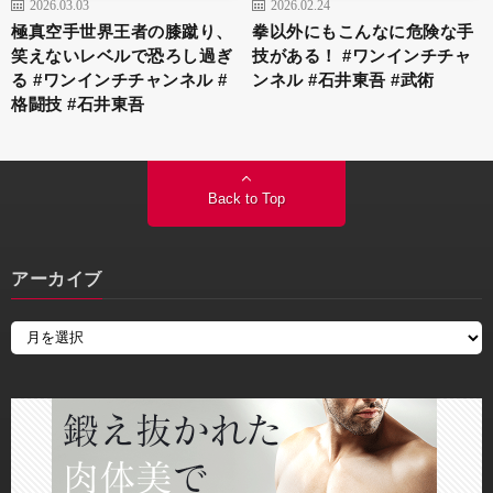
2026.03.03
2026.02.24
極真空手世界王者の膝蹴り、
拳以外にもこんなに危険な手
笑えないレベルで恐ろし過ぎ
技がある！ #ワンインチチャ
る #ワンインチチャンネル #
ンネル #石井東吾 #武術
格闘技 #石井東吾
Back to Top
アーカイブ