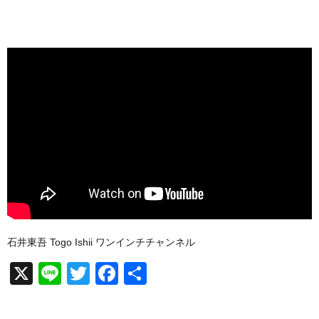
石井東吾 Togo Ishii ワンインチチャンネル
X
Li
T
F
共
n
wi
a
有
e
tt
c