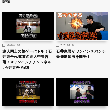
闘技
2026.03.10
2026.03.06
達人同士の格ゲーバトル！石
石井東吾がワンインチパンチ
井東吾vs躰道の達人中野哲
爆発鍛錬法を開発！
爾！ #ワンインチチャンネル
#石井東吾 #武術