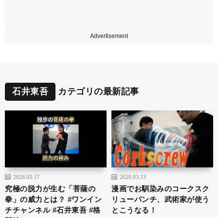
Advertisement
石井東吾
カテゴリの最新記事
2026.03.17
2026.03.13
究極の脱力が生む「菩薩の
漫画でお馴染みのコークスク
拳」の威力とは？ #ワンイン
リューパンチ、武術家が使う
チチャンネル #石井東吾 #格
とこうなる！