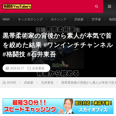
MMA
キックボクシング
ボクシング
武術家
空手家
格闘
黒帯柔術家の背後から素人が本気で首
を絞めた結果 #ワンインチチャンネル
#格闘技 #石井東吾
2026.02.17
石井東吾
HOME
武術家
石井東吾
黒帯柔術家の背後から素人が本気で首を絞