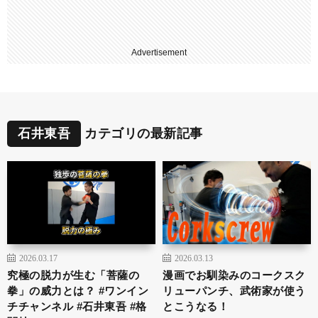
Advertisement
石井東吾
カテゴリの最新記事
2026.03.17
2026.03.13
究極の脱力が生む「菩薩の
漫画でお馴染みのコークスク
拳」の威力とは？ #ワンイン
リューパンチ、武術家が使う
チチャンネル #石井東吾 #格
とこうなる！