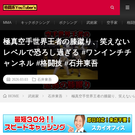
MMA
キックボクシング
ボクシング
武術家
空手家
格闘
極真空手世界王者の膝蹴り、笑えない
レベルで恐ろし過ぎる #ワンインチチ
ャンネル #格闘技 #石井東吾
2026.03.03
石井東吾
HOME
武術家
石井東吾
極真空手世界王者の膝蹴り、笑えないレ