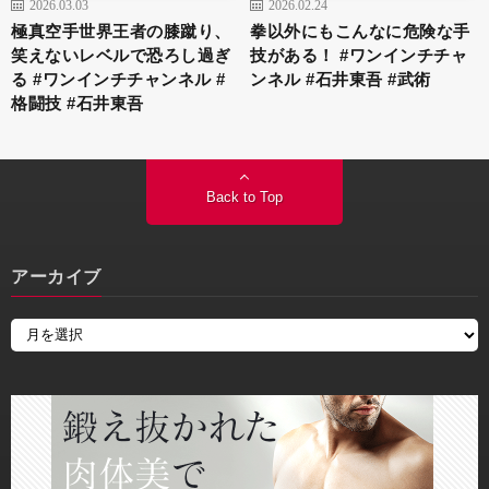
2026.03.03
2026.02.24
極真空手世界王者の膝蹴り、
拳以外にもこんなに危険な手
笑えないレベルで恐ろし過ぎ
技がある！ #ワンインチチャ
る #ワンインチチャンネル #
ンネル #石井東吾 #武術
格闘技 #石井東吾
Back to Top
アーカイブ