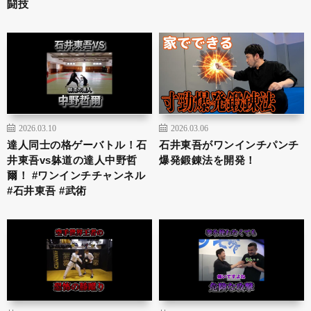
闘技
2026.03.10
2026.03.06
達人同士の格ゲーバトル！石
石井東吾がワンインチパンチ
井東吾vs躰道の達人中野哲
爆発鍛錬法を開発！
爾！ #ワンインチチャンネル
#石井東吾 #武術