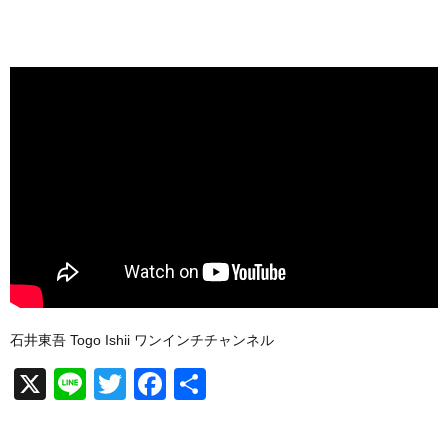
石井東吾 Togo Ishii ワンインチチャンネル
X
Li
T
F
共
n
wi
a
有
e
tt
c