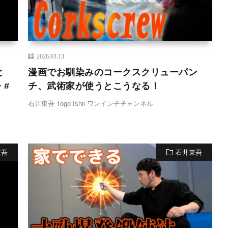
2026.03.13
と
漫画でお馴染みのコークスクリューパン
 #
チ、武術家が使うとこうなる！
石井東吾 Togo Ishii ワンインチチャンネル
東吾
石井東吾