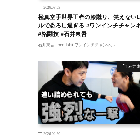
2026.03.03
極真空手世界王者の膝蹴り、笑えない
ルで恐ろし過ぎる #ワンインチチャン
#格闘技 #石井東吾
石井東吾 Togo Ishii ワンインチチャンネル
石井
2026.02.20