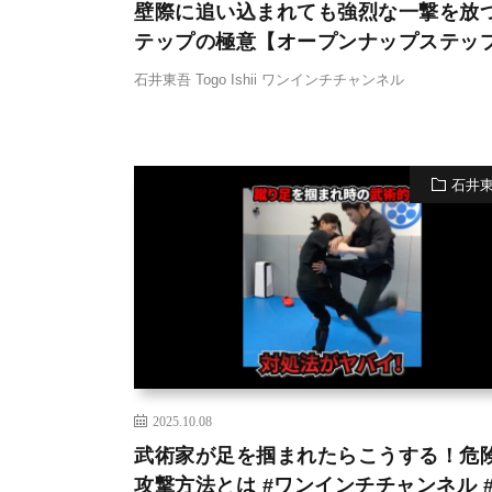
壁際に追い込まれても強烈な一撃を放
テップの極意【オープンナップステッフ
石井東吾 Togo Ishii ワンインチチャンネル
石井
2025.10.08
武術家が足を掴まれたらこうする！危
攻撃方法とは #ワンインチチャンネル 