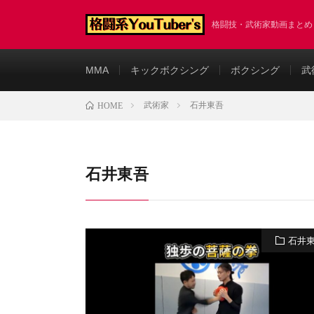
格闘技・武術家動画まと
MMA
キックボクシング
ボクシング
武
武術家
石井東吾
HOME
石井東吾
石井