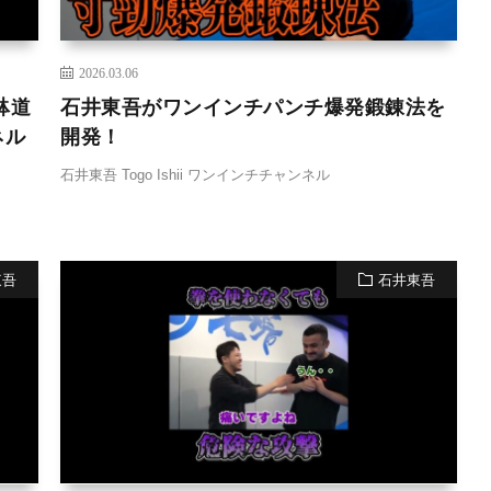
2026.03.06
躰道
石井東吾がワンインチパンチ爆発鍛錬法を
ネル
開発！
石井東吾 Togo Ishii ワンインチチャンネル
東吾
石井東吾