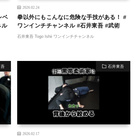
2026.02.24
レベ
拳以外にもこんなに危険な手技がある！ #
ネル
ワンインチチャンネル #石井東吾 #武術
石井東吾 Togo Ishii ワンインチチャンネル
東吾
石井東吾
2026.02.17