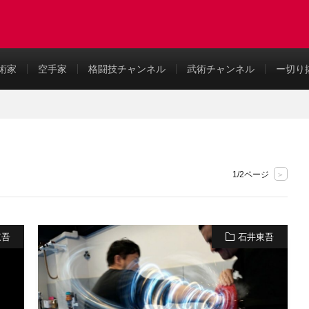
め
術家
空手家
格闘技チャンネル
武術チャンネル
ー切り
1/2ページ
>
東吾
石井東吾