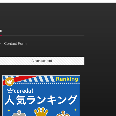
■
Contact Form
Advertisement