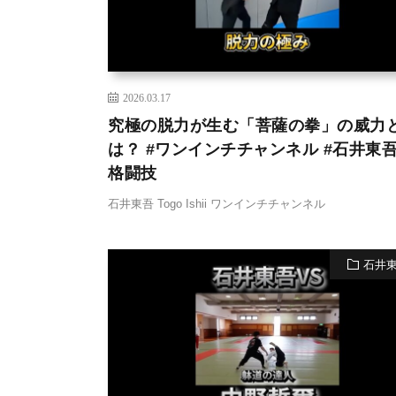
2026.03.17
究極の脱力が生む「菩薩の拳」の威力
は？ #ワンインチチャンネル #石井東吾
格闘技
石井東吾 Togo Ishii ワンインチチャンネル
石井