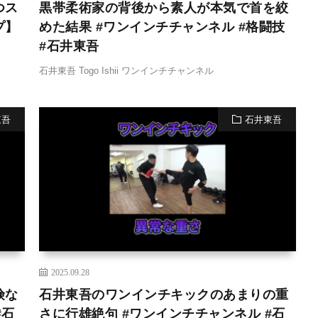
つス
黒帯柔術家の背後から素人が本気で首を絞
゚】
めた結果 #ワンインチチャンネル #格闘技
#石井東吾
石井東吾 Togo Ishii ワンインチチャンネル
東吾
石井東吾
2025.09.28
険な
石井東吾のワンインチキックのあまりの重
#石
さに行雄絶句 #ワンインチチャンネル #石