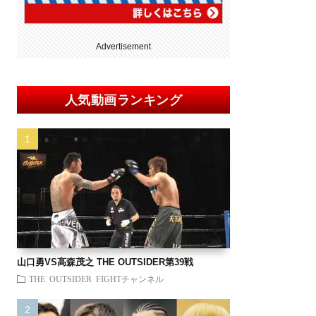
Advertisement
人気動画ランキング
山口勇VS高森茂之 THE OUTSIDER第39戦
THE OUTSIDER FIGHTチャンネル