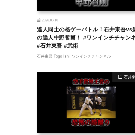
2026.03.10
達人同士の格ゲーバトル！石井東吾vs
の達人中野哲爾！ #ワンインチチャン
#石井東吾 #武術
石井東吾 Togo Ishii ワンインチチャンネル
石井