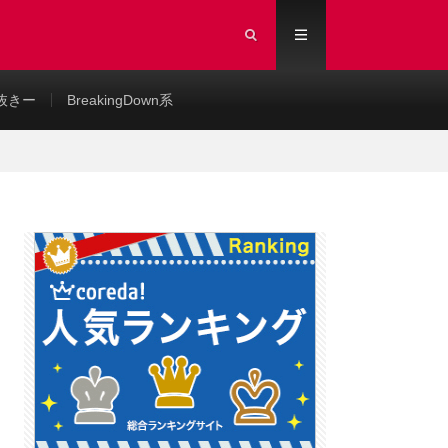
抜きー
BreakingDown系